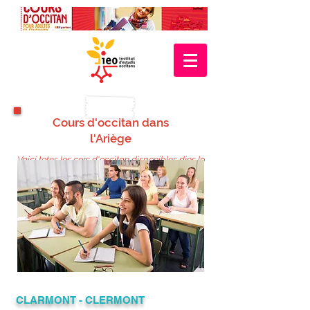
Cours d'occitan dans
l'Ariège
Vaicí totes los cors d'occitan disponibles dins lo
despartament d'Arièja
CLARMONT - CLERMONT