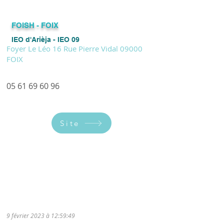
FOISH - FOIX
IEO d'Arièja - IEO 09
Foyer Le Léo 16 Rue Pierre Vidal 09000
FOIX
05 61 69 60 96
Site
Ce cours rassemble plusieurs niveaux.
Il a lieu le mardi de 17h30 à 19h00 (hors
vacances scolaires).
9 février 2023 à 12:59:49