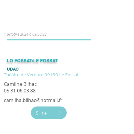
Cours d'occitan tous niveaux le jeudi de
14h00 à 16h00 (sauf pendant les
vacances scolaires) - se paga
1 octobre 2024 à 09:50:33
LO FOSSAT/LE FOSSAT
UDAC
Théâtre de Verdure 09130 Le Fossat
Camilha Bilhac
05 81 06 03 88
camilha.bilhac@hotmail.fr
Site