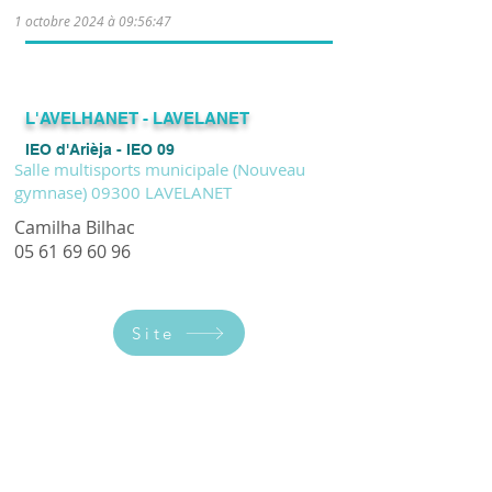
vacances scolaires) - se paga
1 octobre 2024 à 09:56:47
L'AVELHANET - LAVELANET
IEO d'Arièja - IEO 09
Salle multisports municipale (Nouveau
gymnase) 09300 LAVELANET
Camilha Bilhac
05 61 69 60 96
Site
Cours débutants : le jeudi de 17h00 à
18h30 (hors vacances scolaires) Cours