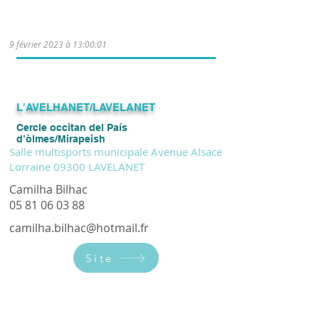
confirmés: le jeudi de 18h30 à 20h00
(hors vacances scolaires).
9 février 2023 à 13:00:01
L'AVELHANET/LAVELANET
Cercle occitan del País
d’òlmes/Mirapeish
Salle multisports municipale Avenue Alsace
Lorraine 09300 LAVELANET
Camilha Bilhac
05 81 06 03 88
camilha.bilhac@hotmail.fr
Site