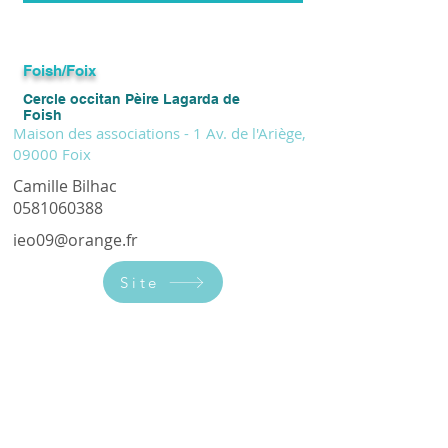
Foish/Foix
Cercle occitan Pèire Lagarda de
Foish
Maison des associations - 1 Av. de l'Ariège,
09000 Foix
Camille Bilhac
0581060388
ieo09@orange.fr
Site
Cours d'occitan tous niveaux le mardi
de 17h00 à 18h30 (sauf pendant les