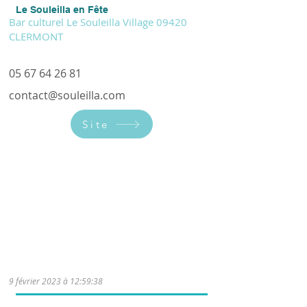
Le Souleilla en Fête
Bar culturel Le Souleilla Village 09420
CLERMONT
05 67 64 26 81
contact@souleilla.com
Site
Initiation et remise à niveau (de A1 à
B1). 10 participants. Perspective
d’évolution en atelier de pratique multi-
niveaux (de A1 à C1) et alphabétisation
de primo-locuteurs.
9 février 2023 à 12:59:38