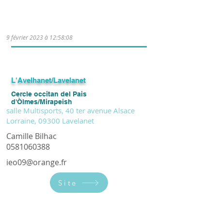
Cours multi-niveaux le jeudi de 18h00 à
19h00 (hors vacances scolaires)
9 février 2023 à 12:58:08
L'Avelhanet/Lavelanet
Cercle occitan del Pais
d'Òlmes/Mirapeish
salle Multisports, 40 ter avenue Alsace
Lorraine, 09300 Lavelanet
Camille Bilhac
0581060388
ieo09@orange.fr
Site