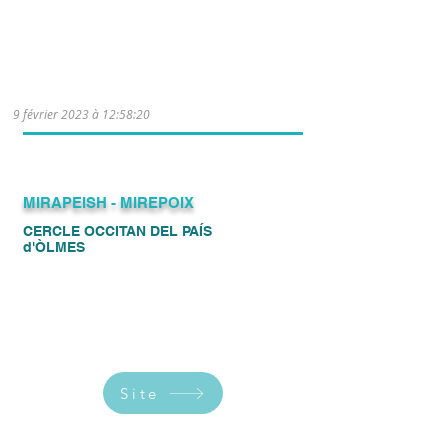
Atelier d’occitan multi-niveaux le
mercredi de 15h30 à 17h30 (hors
vacances scolaires).
9 février 2023 à 12:58:20
MIRAPEISH - MIREPOIX
​CERCLE OCCITAN DEL PAÍS
d'ÒLMES
Site