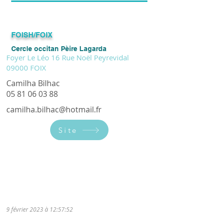
FOISH/FOIX
Cercle occitan Pèire Lagarda
Foyer Le Léo 16 Rue Noël Peyrevidal
09000 FOIX
Camilha Bilhac
05 81 06 03 88
camilha.bilhac@hotmail.fr
Site
Cours multi-niveaux le mardi de 17h30
à 19h00 (hors vacances scolaires).
9 février 2023 à 12:57:52