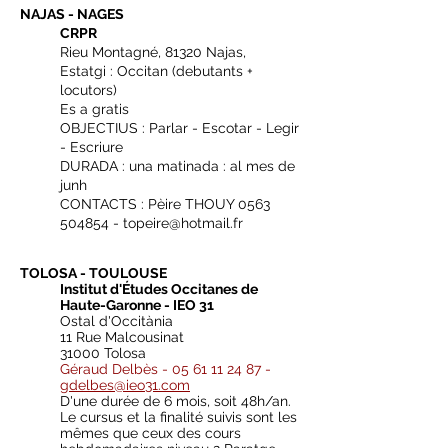
NAJAS - NAGES
CRPR
Rieu Montagné, 81320 Najas,
Estatgi : Occitan (debutants +
locutors)
Es a gratis
OBJECTIUS : Parlar - Escotar - Legir
- Escriure
DURADA : una matinada : al mes de
junh
CONTACTS : Pèire THOUY
0563
504854
-
topeire@hotmail.fr
TOLOSA - TOULOUSE
Institut d'Études Occitanes de
Haute-Garonne - IEO 31
Ostal d'Occitània
11 Rue Malcousinat
31000 Tolosa
Géraud Delbès -
05 61 11 24 87
-
gdelbes@ieo31.com
D'une durée de 6 mois, soit 48h/an.
Le cursus et la finalité suivis sont les
mêmes que ceux des cours