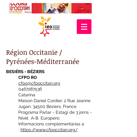
Région Occitanie /
Pyrénées-Méditerranée
BESIÈRS - BÉZIERS
CFPO RO
cfpo@cfpoccitan.org
0467287536
Catarina
Maison Daniel Cordier, 2 Rue Jeanne
Jugan, 34500 Béziers, France
Programa Parlar - Estagi de 3 jorns -
Nivèl A-B Europenc
Informacions complementàrias a
:
https://www.cfpoccitan.org/