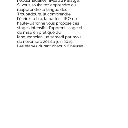
hebdomadaires niveau 2 Paratge.
Si vous souhaitez apprendre ou
réapprendre la langue des
Troubadours, la comprendre,
l'écrire, la lire, la parler, L'IEO de
haute-Garonne vous propose ces
stages intensifs d'apprentissage et
de mise en pratique du
languedocien, un samedi par mois,
de novembre 2018 à juin 2019.
Les stages durent chacun 6 heures,
de 9h00 à 12h30 et de 14h00 à
16h30.
Ils ont pour but de doter les
participants de bases solides de
l'occitan parlé et écrit, et au-delà
d'apporter un panorama plus large
et le plus complet possible de la
civilisation occitane sous tous ses
aspects. Vous pouvez soit effectuer
la totalité des stages, soit ne faire
que le premier.
INSTITUT D'ÉTUDES OCCITANES
11 rue Malcousinat 31000 Toulouse
ieo-oc.org