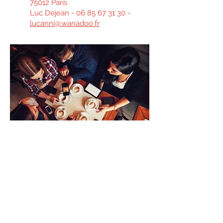
75012 Paris
Luc Dejean -
06 85 67 31 30
-
lucanni@wanadoo.fr
INSTITUT D'ÉTUDES OCCITANES
11 rue Malcousinat 31000 Toulouse
ieo-oc.org