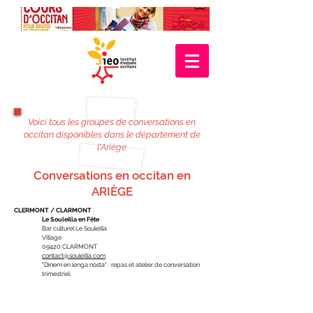
Voici tous les groupes de conversations en
occitan disponibles dans le département de
l'Ariège
Conversations en occitan en
ARIÈGE
CLERMONT / CLARMONT
Le Souleilla en Fête
Bar culturel Le Souleilla
Village
09420 CLARMONT
contact@souleilla.com
"Dinem en lenga nòsta" : repas et atelier de conversation
trimestriel.