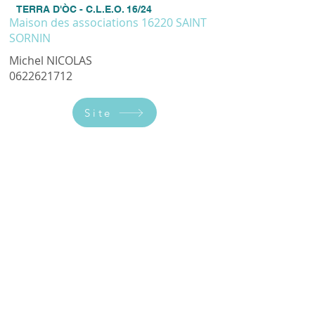
TERRA D'ÒC - C.L.E.O. 16/24
Maison des associations 16220 SAINT
SORNIN
Michel NICOLAS
0622621712
Site
Toutes les semaines le mercredi de 14
h 30 à 16 h sauf pendant les vacances
scolaires.
9 février 2023 à 09:27:51